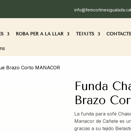
info@femcortinesigualada.ca
ES
ROBA PER A LA LLAR
TEIXITS
CONTACT
ems
gue Brazo Corto MANACOR
Funda Ch
Brazo C
La funda para sofé Chai
Manacor de Cañete es un
gracias a su tejido Bielas