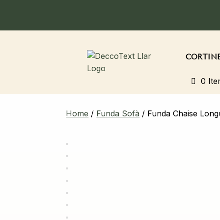
CORTIN
0 It
Home
/
Funda Sofà
/ Funda Chaise Lon