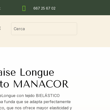

t
667 25 67 02
Search
E
for:
aise Longue
orto MANACOR
seLongue con tejido BIELÁSTICO
a funda que se adapta perfectamente
tico, que nos ofrece mayor elasticidad y