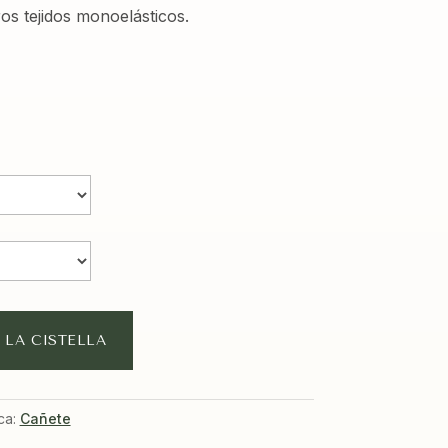
ros tejidos monoelásticos.
 LA CISTELLA
ca:
Cañete