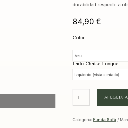
durabilidad respecto a ot
84,90
€
Color
Lado Chaise Longue
quantitat
AFEGEIX A
de
Funda
Chaise
Categoria:
Funda Sofà
Mar
Longue
Brazo